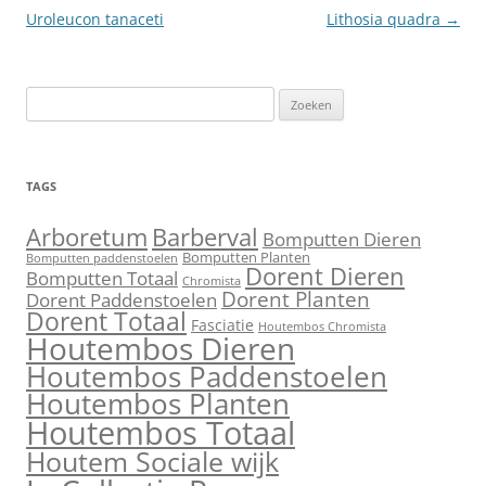
Uroleucon tanaceti
Lithosia quadra
→
Zoeken
naar:
TAGS
Barberval
Arboretum
Bomputten Dieren
Bomputten Planten
Bomputten paddenstoelen
Dorent Dieren
Bomputten Totaal
Chromista
Dorent Planten
Dorent Paddenstoelen
Dorent Totaal
Fasciatie
Houtembos Chromista
Houtembos Dieren
Houtembos Paddenstoelen
Houtembos Planten
Houtembos Totaal
Houtem Sociale wijk