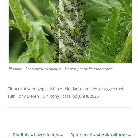
Bladluis – Boerenwormkruidluis – Macrosiphoniella tanacetaria
Dit bericht werd geplaatst in
Aphididae
,
dieren
en getagged met
Tuin Rony Dieren
,
Tuin Rony Totaal
op
juni 8, 2025
.
Berichtnavigatie
←
Bladluis – Lakrode luis –
Spinneruil – Viervlakvlinder –