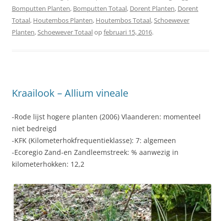
Bomputten Planten
,
Bomputten Totaal
,
Dorent Planten
,
Dorent
Totaal
,
Houtembos Planten
,
Houtembos Totaal
,
Schoewever
Planten
,
Schoewever Totaal
op
februari 15, 2016
.
Kraailook – Allium vineale
-Rode lijst hogere planten (2006) Vlaanderen: momenteel
niet bedreigd
-KFK (Kilometerhokfrequentieklasse): 7: algemeen
-Ecoregio Zand-en Zandleemstreek: % aanwezig in
kilometerhokken: 12,2