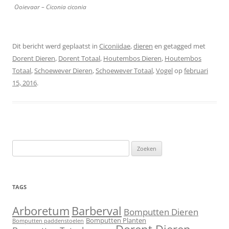
Ooievaar – Ciconia ciconia
Dit bericht werd geplaatst in
Ciconiidae
,
dieren
en getagged met
Dorent Dieren
,
Dorent Totaal
,
Houtembos Dieren
,
Houtembos
Totaal
,
Schoewever Dieren
,
Schoewever Totaal
,
Vogel
op
februari
15, 2016
.
Zoeken
naar:
TAGS
Barberval
Arboretum
Bomputten Dieren
Bomputten Planten
Bomputten paddenstoelen