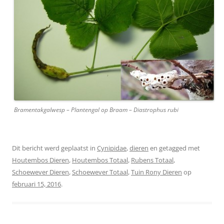
Bramentakgalwesp – Plantengal op Braam – Diastrophus rubi
Dit bericht werd geplaatst in
Cynipidae
,
dieren
en getagged met
Houtembos Dieren
,
Houtembos Totaal
,
Rubens Totaal
,
Schoewever Dieren
,
Schoewever Totaal
,
Tuin Rony Dieren
op
februari 15, 2016
.