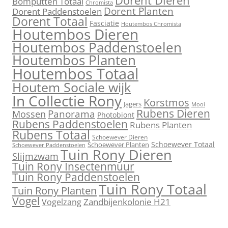
Dorent Dieren
Bomputten Totaal
Chromista
Dorent Planten
Dorent Paddenstoelen
Dorent Totaal
Fasciatie
Houtembos Chromista
Houtembos Dieren
Houtembos Paddenstoelen
Houtembos Planten
Houtembos Totaal
Houtem Sociale wijk
In Collectie Rony
Korstmos
Jagers
Mooi
Rubens Dieren
Mossen
Panorama
Photobiont
Rubens Paddenstoelen
Rubens Planten
Rubens Totaal
Schoewever Dieren
Schoewever Totaal
Schoewever Planten
Schoewever Paddenstoelen
Tuin Rony Dieren
Slijmzwam
Tuin Rony Insectenmuur
Tuin Rony Paddenstoelen
Tuin Rony Totaal
Tuin Rony Planten
Vogel
Zandbijenkolonie H21
Vogelzang