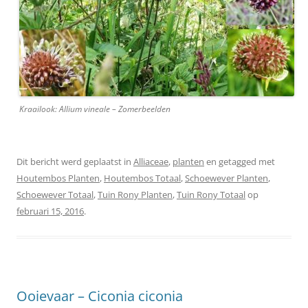
Kraailook: Allium vineale – Zomerbeelden
Dit bericht werd geplaatst in
Alliaceae
,
planten
en getagged met
Houtembos Planten
,
Houtembos Totaal
,
Schoewever Planten
,
Schoewever Totaal
,
Tuin Rony Planten
,
Tuin Rony Totaal
op
februari 15, 2016
.
Ooievaar – Ciconia ciconia