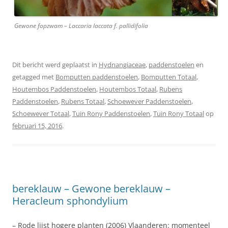
Gewone fopzwam – Laccaria laccata f. pallidifolia
Dit bericht werd geplaatst in
Hydnangiaceae
,
paddenstoelen
en
getagged met
Bomputten paddenstoelen
,
Bomputten Totaal
,
Houtembos Paddenstoelen
,
Houtembos Totaal
,
Rubens
Paddenstoelen
,
Rubens Totaal
,
Schoewever Paddenstoelen
,
Schoewever Totaal
,
Tuin Rony Paddenstoelen
,
Tuin Rony Totaal
op
februari 15, 2016
.
bereklauw – Gewone bereklauw –
Heracleum sphondylium
– Rode lijst hogere planten (2006) Vlaanderen: momenteel