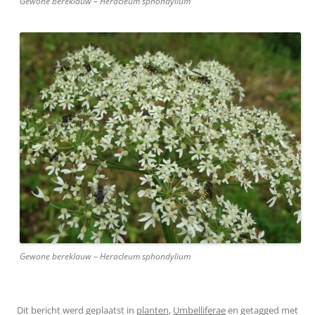
Gewone bereklauw – Heracleum sphondylium
Gewone bereklauw – Heracleum sphondylium
Dit bericht werd geplaatst in
planten
,
Umbelliferae
en getagged met