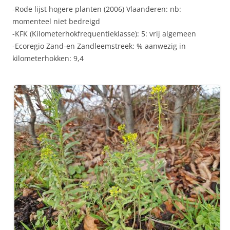
-Rode lijst hogere planten (2006) Vlaanderen: nb:
momenteel niet bedreigd
-KFK (Kilometerhokfrequentieklasse): 5: vrij algemeen
-Ecoregio Zand-en Zandleemstreek: % aanwezig in
kilometerhokken: 9,4