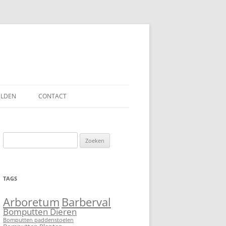
ELDEN
CONTACT
Zoeken
naar:
TAGS
Barberval
Arboretum
Bomputten Dieren
Bomputten paddenstoelen