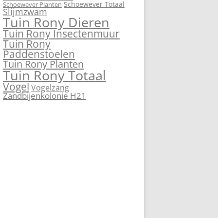
Schoewever Totaal
Schoewever Planten
Slijmzwam
Tuin Rony Dieren
Tuin Rony Insectenmuur
Tuin Rony
Paddenstoelen
Tuin Rony Planten
Tuin Rony Totaal
Vogel
Vogelzang
Zandbijenkolonie H21