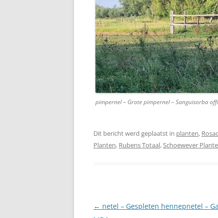
pimpernel – Grote pimpernel – Sanguisorba offi
Dit bericht werd geplaatst in
planten
,
Rosa
Planten
,
Rubens Totaal
,
Schoewever Plant
Berichtnavigatie
←
netel – Gespleten hennepnetel – Ga