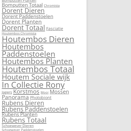
Bomputten Planten
Bomputten Totaal
Chromista
Dorent Dieren
Dorent Paddenstoelen
Dorent Planten
Dorent Totaal
Fasciatie
Houtembos Chromista
Houtembos Dieren
Houtembos
Paddenstoelen
Houtembos Planten
Houtembos Totaal
Houtem Sociale wijk
In Collectie Rony
Korstmos
Mossen
Jagers
Mooi
Panorama
Photobiont
Rubens Dieren
Rubens Paddenstoelen
Rubens Planten
Rubens Totaal
Schoewever Dieren
Schoewever Paddenstoelen