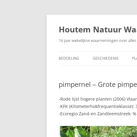
Ga
naar
de
Houtem Natuur Wa
inhoud
16 jaar wekelijkse waarnemingen over alles 
BEDOELING
GESCHIEDENIS
PL
pimpernel – Grote pimper
-Rode lijst hogere planten (2006) Vl
-KFK (Kilometerhokfrequentieklasse): 
-Ecoregio Zand-en Zandleemstreek: % 