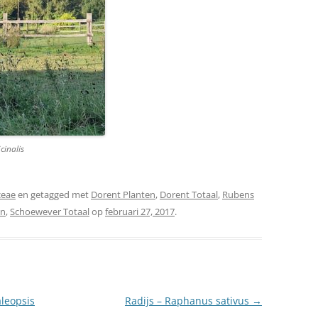
cinalis
ceae
en getagged met
Dorent Planten
,
Dorent Totaal
,
Rubens
en
,
Schoewever Totaal
op
februari 27, 2017
.
leopsis
Radijs – Raphanus sativus
→