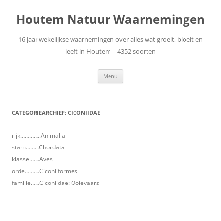
Ga
naar
Houtem Natuur Waarnemingen
de
inhoud
16 jaar wekelijkse waarnemingen over alles wat groeit, bloeit en
leeft in Houtem – 4352 soorten
Menu
CATEGORIEARCHIEF:
CICONIIDAE
rijk…………..Animalia
stam………Chordata
klasse…….Aves
orde……….Ciconiiformes
familie……Ciconiidae: Ooievaars