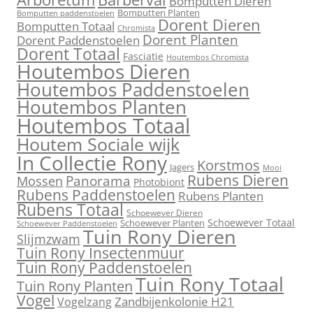
Bomputten Dieren
Bomputten Planten
Bomputten paddenstoelen
Dorent Dieren
Bomputten Totaal
Chromista
Dorent Planten
Dorent Paddenstoelen
Dorent Totaal
Fasciatie
Houtembos Chromista
Houtembos Dieren
Houtembos Paddenstoelen
Houtembos Planten
Houtembos Totaal
Houtem Sociale wijk
In Collectie Rony
Korstmos
Jagers
Mooi
Rubens Dieren
Mossen
Panorama
Photobiont
Rubens Paddenstoelen
Rubens Planten
Rubens Totaal
Schoewever Dieren
Schoewever Totaal
Schoewever Planten
Schoewever Paddenstoelen
Tuin Rony Dieren
Slijmzwam
Tuin Rony Insectenmuur
Tuin Rony Paddenstoelen
Tuin Rony Totaal
Tuin Rony Planten
Vogel
Zandbijenkolonie H21
Vogelzang