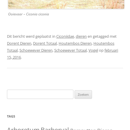
Ooievaar – Ciconia ciconia
Dit bericht werd geplaatst in
Ciconiidae
,
dieren
en getagged met
Dorent Dieren
,
Dorent Totaal
,
Houtembos Dieren
,
Houtembos
Totaal
,
Schoewever Dieren
,
Schoewever Totaal
,
Vogel
op
februari
15, 2016
.
Zoeken
naar:
TAGS
Barberval
Arboretum