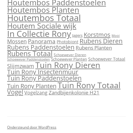
Houtembos Paddenstoelen
Houtembos Planten
Houtembos Totaal
Houtem Sociale wijk
In Collectie Rony
Korstmos
Jagers
Mooi
Rubens Dieren
Mossen
Panorama
Photobiont
Rubens Paddenstoelen
Rubens Planten
Rubens Totaal
Schoewever Dieren
Schoewever Totaal
Schoewever Planten
Schoewever Paddenstoelen
Tuin Rony Dieren
Slijmzwam
Tuin Rony Insectenmuur
Tuin Rony Paddenstoelen
Tuin Rony Totaal
Tuin Rony Planten
Vogel
Zandbijenkolonie H21
Vogelzang
Ondersteund door WordPress