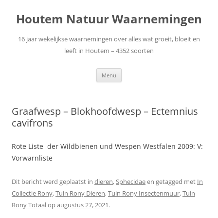
Ga
naar
Houtem Natuur Waarnemingen
de
inhoud
16 jaar wekelijkse waarnemingen over alles wat groeit, bloeit en
leeft in Houtem – 4352 soorten
Menu
Graafwesp – Blokhoofdwesp – Ectemnius
cavifrons
Rote Liste der Wildbienen und Wespen Westfalen 2009: V:
Vorwarnliste
Dit bericht werd geplaatst in
dieren
,
Sphecidae
en getagged met
In
Collectie Rony
,
Tuin Rony Dieren
,
Tuin Rony Insectenmuur
,
Tuin
Rony Totaal
op
augustus 27, 2021
.