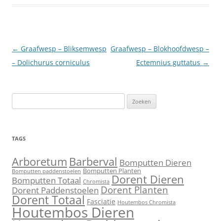
Berichtnavigatie
←
Graafwesp – Bliksemwesp
Graafwesp – Blokhoofdwesp –
– Dolichurus corniculus
Ectemnius guttatus
→
Zoeken
naar:
TAGS
Barberval
Arboretum
Bomputten Dieren
Bomputten Planten
Bomputten paddenstoelen
Dorent Dieren
Bomputten Totaal
Chromista
Dorent Planten
Dorent Paddenstoelen
Dorent Totaal
Fasciatie
Houtembos Chromista
Houtembos Dieren