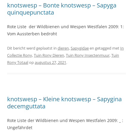
knotswesp – Bonte knotswesp – Sapyga
quinquepunctata
Rote Liste der Wildbienen und Wespen Westfalen 2009: 1:
Vom Aussterben bedroht
Dit bericht werd geplaatst in
dieren
,
Sapygidae
en getagged met
In
Collectie Rony
,
Tuin Rony Dieren
,
Tuin Rony Insectenmuur
,
Tuin
Rony Totaal
op
augustus 27, 2021
.
knotswesp – Kleine knotswesp – Sapygina
decemguttata
Rote Liste der Wildbienen und Wespen Westfalen 2009: _ :
Ungefährdet