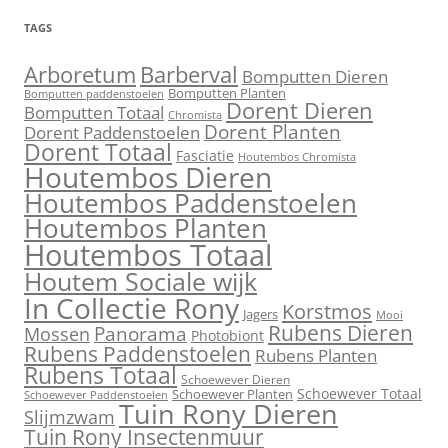
TAGS
Barberval
Arboretum
Bomputten Dieren
Bomputten Planten
Bomputten paddenstoelen
Dorent Dieren
Bomputten Totaal
Chromista
Dorent Planten
Dorent Paddenstoelen
Dorent Totaal
Fasciatie
Houtembos Chromista
Houtembos Dieren
Houtembos Paddenstoelen
Houtembos Planten
Houtembos Totaal
Houtem Sociale wijk
In Collectie Rony
Korstmos
Jagers
Mooi
Rubens Dieren
Mossen
Panorama
Photobiont
Rubens Paddenstoelen
Rubens Planten
Rubens Totaal
Schoewever Dieren
Schoewever Totaal
Schoewever Planten
Schoewever Paddenstoelen
Tuin Rony Dieren
Slijmzwam
Tuin Rony Insectenmuur