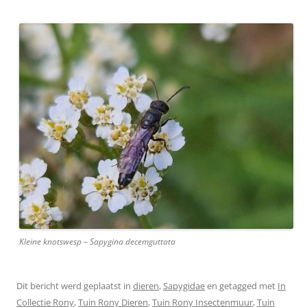
Kleine knotswesp – Sapygina decemguttata
Dit bericht werd geplaatst in
dieren
,
Sapygidae
en getagged met
In
Collectie Rony
,
Tuin Rony Dieren
,
Tuin Rony Insectenmuur
,
Tuin