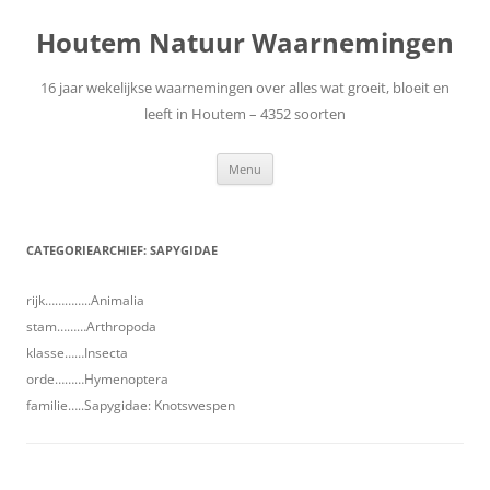
Ga
naar
Houtem Natuur Waarnemingen
de
inhoud
16 jaar wekelijkse waarnemingen over alles wat groeit, bloeit en
leeft in Houtem – 4352 soorten
Menu
CATEGORIEARCHIEF:
SAPYGIDAE
rijk…………..Animalia
stam………Arthropoda
klasse……Insecta
orde………Hymenoptera
familie…..Sapygidae: Knotswespen