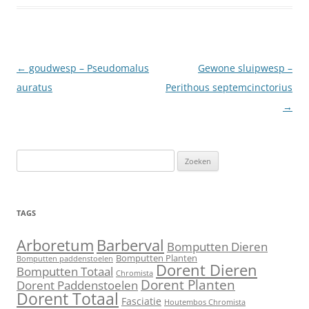
Berichtnavigatie
←
goudwesp – Pseudomalus
Gewone sluipwesp –
auratus
Perithous septemcinctorius
→
Zoeken
naar:
TAGS
Barberval
Arboretum
Bomputten Dieren
Bomputten Planten
Bomputten paddenstoelen
Dorent Dieren
Bomputten Totaal
Chromista
Dorent Planten
Dorent Paddenstoelen
Dorent Totaal
Fasciatie
Houtembos Chromista