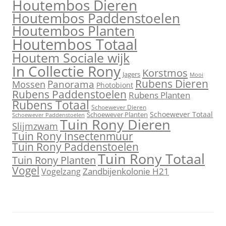
Houtembos Dieren
Houtembos Paddenstoelen
Houtembos Planten
Houtembos Totaal
Houtem Sociale wijk
In Collectie Rony
Korstmos
Jagers
Mooi
Rubens Dieren
Mossen
Panorama
Photobiont
Rubens Paddenstoelen
Rubens Planten
Rubens Totaal
Schoewever Dieren
Schoewever Totaal
Schoewever Planten
Schoewever Paddenstoelen
Tuin Rony Dieren
Slijmzwam
Tuin Rony Insectenmuur
Tuin Rony Paddenstoelen
Tuin Rony Totaal
Tuin Rony Planten
Vogel
Zandbijenkolonie H21
Vogelzang