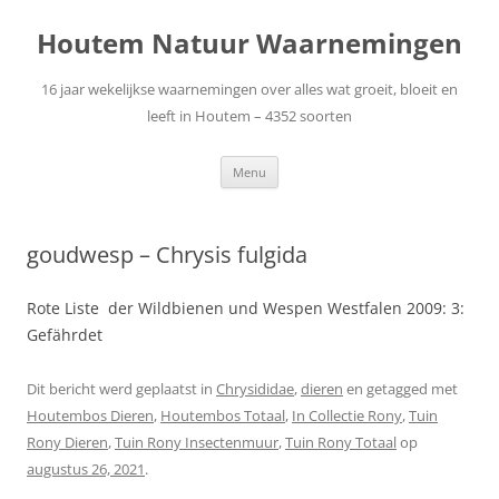
Ga
naar
Houtem Natuur Waarnemingen
de
inhoud
16 jaar wekelijkse waarnemingen over alles wat groeit, bloeit en
leeft in Houtem – 4352 soorten
Menu
goudwesp – Chrysis fulgida
Rote Liste der Wildbienen und Wespen Westfalen 2009: 3:
Gefährdet
Dit bericht werd geplaatst in
Chrysididae
,
dieren
en getagged met
Houtembos Dieren
,
Houtembos Totaal
,
In Collectie Rony
,
Tuin
Rony Dieren
,
Tuin Rony Insectenmuur
,
Tuin Rony Totaal
op
augustus 26, 2021
.