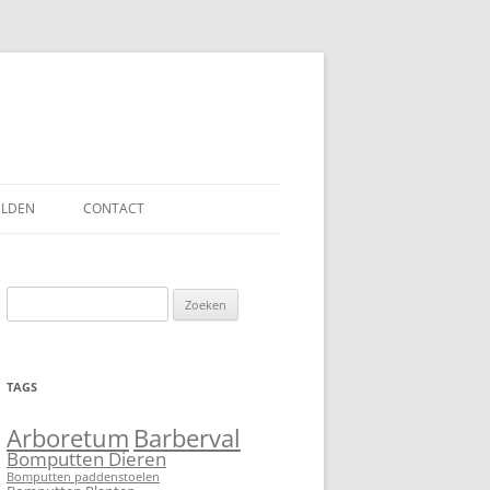
ELDEN
CONTACT
Zoeken
naar:
TAGS
Barberval
Arboretum
Bomputten Dieren
Bomputten paddenstoelen