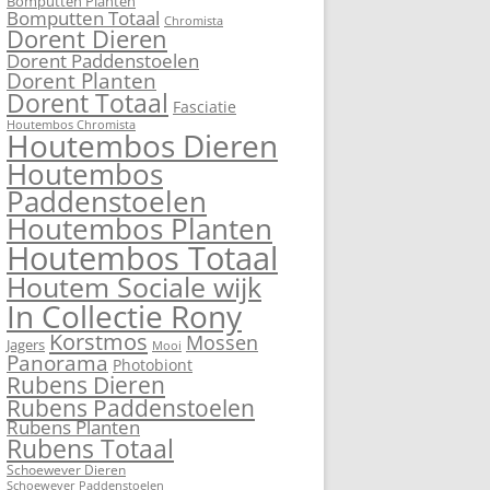
Bomputten Planten
Bomputten Totaal
Chromista
Dorent Dieren
Dorent Paddenstoelen
Dorent Planten
Dorent Totaal
Fasciatie
Houtembos Chromista
Houtembos Dieren
Houtembos
Paddenstoelen
Houtembos Planten
Houtembos Totaal
Houtem Sociale wijk
In Collectie Rony
Korstmos
Mossen
Jagers
Mooi
Panorama
Photobiont
Rubens Dieren
Rubens Paddenstoelen
Rubens Planten
Rubens Totaal
Schoewever Dieren
Schoewever Paddenstoelen