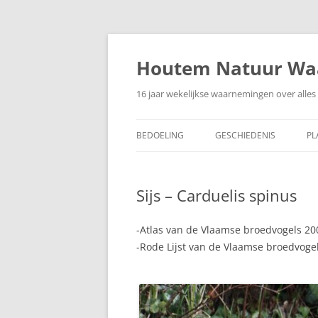
Ga
naar
de
Houtem Natuur Wa
inhoud
16 jaar wekelijkse waarnemingen over alles 
BEDOELING
GESCHIEDENIS
PL
Sijs – Carduelis spinus
-Atlas van de Vlaamse broedvogels 20
-Rode Lijst van de Vlaamse broedvogel