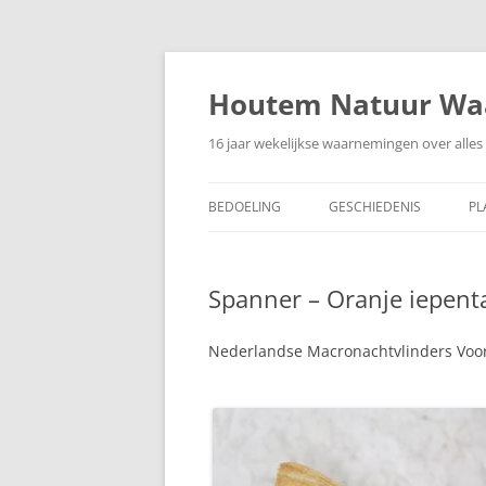
Ga
naar
de
Houtem Natuur Wa
inhoud
16 jaar wekelijkse waarnemingen over alles 
BEDOELING
GESCHIEDENIS
PL
Spanner – Oranje iepent
Nederlandse Macronachtvlinders Voor