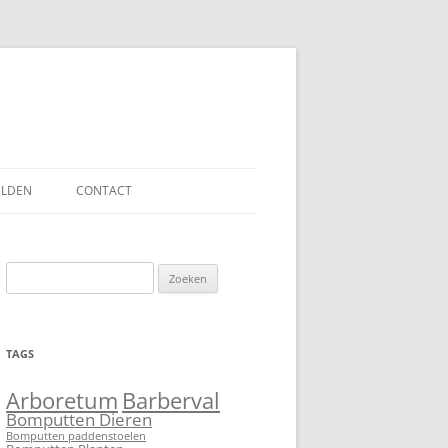
ELDEN
CONTACT
Zoeken
naar:
TAGS
Barberval
Arboretum
Bomputten Dieren
Bomputten paddenstoelen