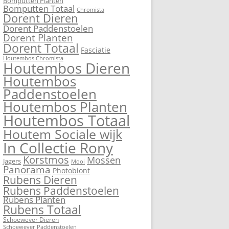
Bomputten Planten
Bomputten Totaal
Chromista
Dorent Dieren
Dorent Paddenstoelen
Dorent Planten
Dorent Totaal
Fasciatie
Houtembos Chromista
Houtembos Dieren
Houtembos
Paddenstoelen
Houtembos Planten
Houtembos Totaal
Houtem Sociale wijk
In Collectie Rony
Korstmos
Mossen
Jagers
Mooi
Panorama
Photobiont
Rubens Dieren
Rubens Paddenstoelen
Rubens Planten
Rubens Totaal
Schoewever Dieren
Schoewever Paddenstoelen