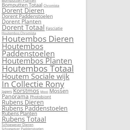
Bomputten Planten
Bomputten Totaal
Chromista
Dorent Dieren
Dorent Paddenstoelen
Dorent Planten
Dorent Totaal
Fasciatie
Houtembos Chromista
Houtembos Dieren
Houtembos
Paddenstoelen
Houtembos Planten
Houtembos Totaal
Houtem Sociale wijk
In Collectie Rony
Korstmos
Mossen
Jagers
Mooi
Panorama
Photobiont
Rubens Dieren
Rubens Paddenstoelen
Rubens Planten
Rubens Totaal
Schoewever Dieren
Schoewever Paddenstoelen