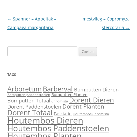
Berichtnavigatie
←
Spanner – Appeltak –
mestvlieg – Copromyza
Campaea margaritaria
stercoraria
→
Zoeken
naar:
TAGS
Barberval
Arboretum
Bomputten Dieren
Bomputten Planten
Bomputten paddenstoelen
Dorent Dieren
Bomputten Totaal
Chromista
Dorent Planten
Dorent Paddenstoelen
Dorent Totaal
Fasciatie
Houtembos Chromista
Houtembos Dieren
Houtembos Paddenstoelen
Houtembos Planten