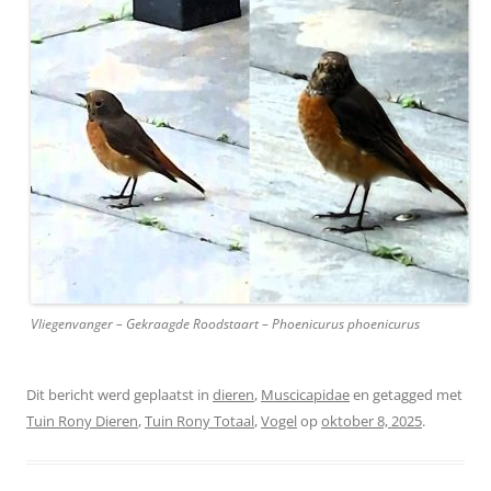
Vliegenvanger – Gekraagde Roodstaart – Phoenicurus phoenicurus
Dit bericht werd geplaatst in
dieren
,
Muscicapidae
en getagged met
Tuin Rony Dieren
,
Tuin Rony Totaal
,
Vogel
op
oktober 8, 2025
.