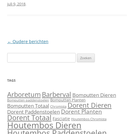
juli 9, 2018
.
Berichtnavigatie
←
Oudere berichten
Zoeken
naar:
TAGS
Barberval
Arboretum
Bomputten Dieren
Bomputten Planten
Bomputten paddenstoelen
Dorent Dieren
Bomputten Totaal
Chromista
Dorent Planten
Dorent Paddenstoelen
Dorent Totaal
Fasciatie
Houtembos Chromista
Houtembos Dieren
Houtembos Paddenstoelen