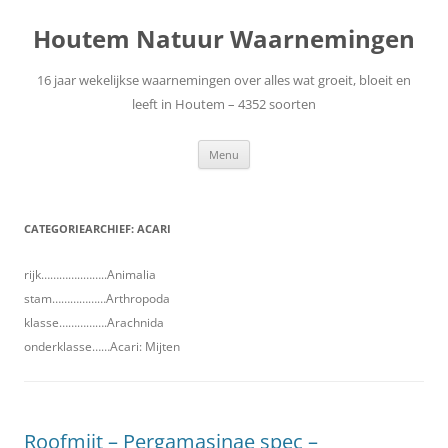
Ga
naar
Houtem Natuur Waarnemingen
de
inhoud
16 jaar wekelijkse waarnemingen over alles wat groeit, bloeit en
leeft in Houtem – 4352 soorten
Menu
CATEGORIEARCHIEF:
ACARI
rijk…………..……..Animalia
stam………………Arthropoda
klasse…………….Arachnida
onderklasse……Acari: Mijten
Roofmijt – Pergamasinae spec –