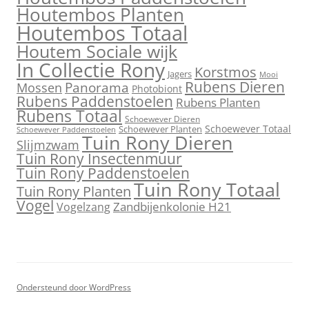
Houtembos Planten
Houtembos Totaal
Houtem Sociale wijk
In Collectie Rony
Korstmos
Jagers
Mooi
Rubens Dieren
Mossen
Panorama
Photobiont
Rubens Paddenstoelen
Rubens Planten
Rubens Totaal
Schoewever Dieren
Schoewever Totaal
Schoewever Planten
Schoewever Paddenstoelen
Tuin Rony Dieren
Slijmzwam
Tuin Rony Insectenmuur
Tuin Rony Paddenstoelen
Tuin Rony Totaal
Tuin Rony Planten
Vogel
Zandbijenkolonie H21
Vogelzang
Ondersteund door WordPress