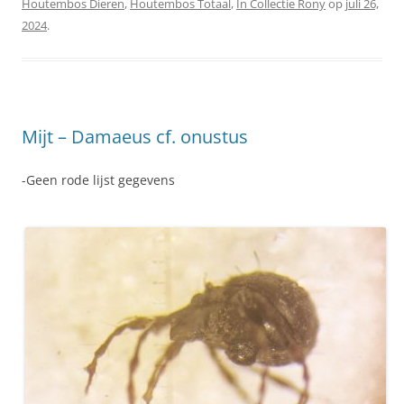
Houtembos Dieren
,
Houtembos Totaal
,
In Collectie Rony
op
juli 26,
2024
.
Mijt – Damaeus cf. onustus
-Geen rode lijst gegevens