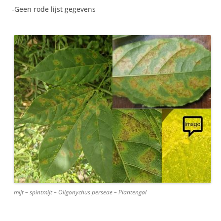
-Geen rode lijst gegevens
mijt – spintmijt – Oligonychus perseae – Plantengal