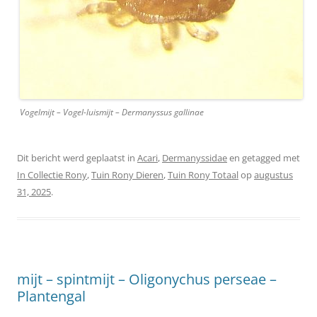
Vogelmijt – Vogel-luismijt – Dermanyssus gallinae
Dit bericht werd geplaatst in
Acari
,
Dermanyssidae
en getagged met
In Collectie Rony
,
Tuin Rony Dieren
,
Tuin Rony Totaal
op
augustus
31, 2025
.
mijt – spintmijt – Oligonychus perseae –
Plantengal