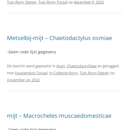
Tuin Rony Dieren
,
Tuin Rony Totaal
op
december 9, 2022
.
Metselbij-mijt – Chaetodactylus osmiae
-Geen rode lijst gegevens
Dit bericht werd geplaatst in
Acari
,
Chaetodactylidae
en getagged
met
Houtembos Totaal
,
In Collectie Rony
,
Tuin Rony Dieren
op
november 24, 2022
.
mijt – Macrocheles muscaedomesticae
-Geen rode lijst gegevens