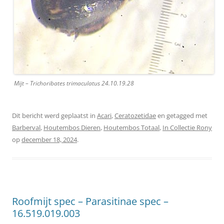
Mijt – Trichoribates trimaculatus 24.10.19.28
Dit bericht werd geplaatst in
Acari
,
Ceratozetidae
en getagged met
Barberval
,
Houtembos Dieren
,
Houtembos Totaal
,
In Collectie Rony
op
december 18, 2024
.
Roofmijt spec – Parasitinae spec –
16.519.019.003