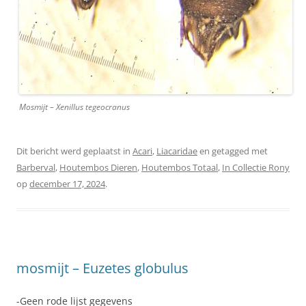
Mosmijt – Xenillus tegeocranus
Dit bericht werd geplaatst in
Acari
,
Liacaridae
en getagged met
Barberval
,
Houtembos Dieren
,
Houtembos Totaal
,
In Collectie Rony
op
december 17, 2024
.
mosmijt – Euzetes globulus
-Geen rode lijst gegevens