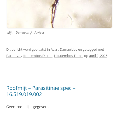
Mijt – Damaeus cf. clavipes
Dit bericht werd geplaatst in
Acari
,
Damaeidae
en getagged met
Barberval
,
Houtembos Dieren
,
Houtembos Totaal
op
april 2, 2025
.
Roofmijt – Parasitinae spec –
16.519.019.002
Geen rode lijst gegevens