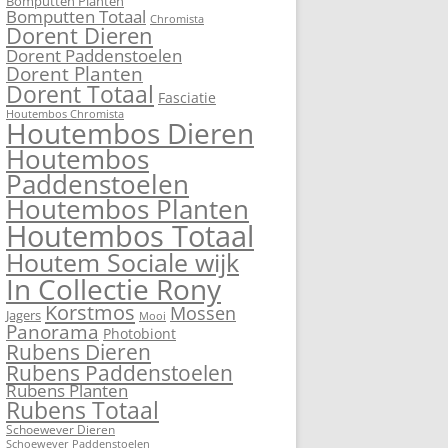
Bomputten Planten
Bomputten Totaal
Chromista
Dorent Dieren
Dorent Paddenstoelen
Dorent Planten
Dorent Totaal
Fasciatie
Houtembos Chromista
Houtembos Dieren
Houtembos
Paddenstoelen
Houtembos Planten
Houtembos Totaal
Houtem Sociale wijk
In Collectie Rony
Korstmos
Mossen
Jagers
Mooi
Panorama
Photobiont
Rubens Dieren
Rubens Paddenstoelen
Rubens Planten
Rubens Totaal
Schoewever Dieren
Schoewever Paddenstoelen