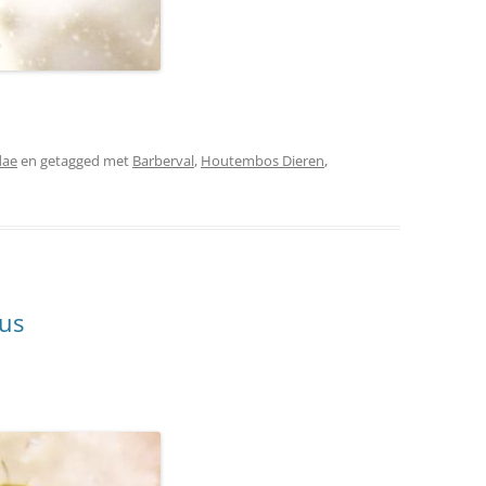
dae
en getagged met
Barberval
,
Houtembos Dieren
,
tus