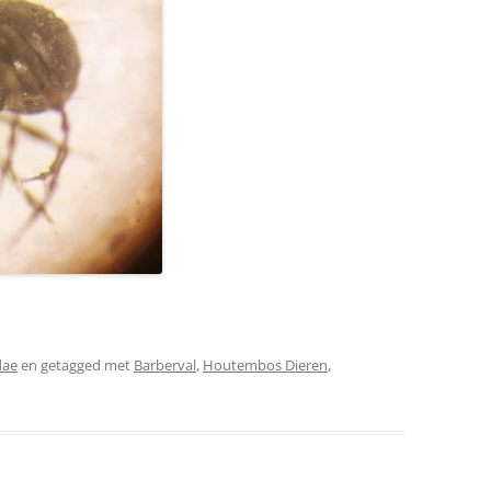
dae
en getagged met
Barberval
,
Houtembos Dieren
,