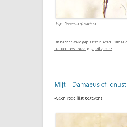
Mijt – Damaeus cf. clavipes
Dit bericht werd geplaatst in
Acari
,
Damaei
Houtembos Totaal
op
april 2, 2025
.
Mijt – Damaeus cf. onus
-Geen rode lijst gegevens