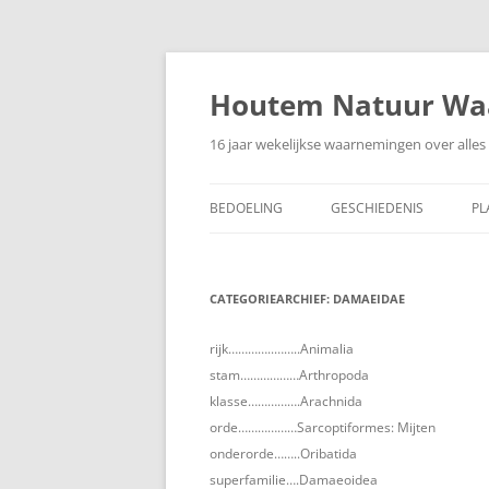
Ga
naar
de
Houtem Natuur Wa
inhoud
16 jaar wekelijkse waarnemingen over alles 
BEDOELING
GESCHIEDENIS
PL
CATEGORIEARCHIEF:
DAMAEIDAE
rijk…………..……..Animalia
stam………………Arthropoda
klasse…………….Arachnida
orde………………Sarcoptiformes: Mijten
onderorde……..Oribatida
superfamilie….Damaeoidea