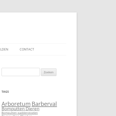
ELDEN
CONTACT
Zoeken
naar:
TAGS
Barberval
Arboretum
Bomputten Dieren
Bomputten paddenstoelen