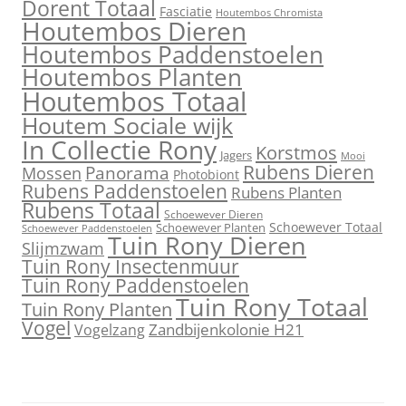
Dorent Totaal
Fasciatie
Houtembos Chromista
Houtembos Dieren
Houtembos Paddenstoelen
Houtembos Planten
Houtembos Totaal
Houtem Sociale wijk
In Collectie Rony
Korstmos
Jagers
Mooi
Rubens Dieren
Mossen
Panorama
Photobiont
Rubens Paddenstoelen
Rubens Planten
Rubens Totaal
Schoewever Dieren
Schoewever Totaal
Schoewever Planten
Schoewever Paddenstoelen
Tuin Rony Dieren
Slijmzwam
Tuin Rony Insectenmuur
Tuin Rony Paddenstoelen
Tuin Rony Totaal
Tuin Rony Planten
Vogel
Zandbijenkolonie H21
Vogelzang