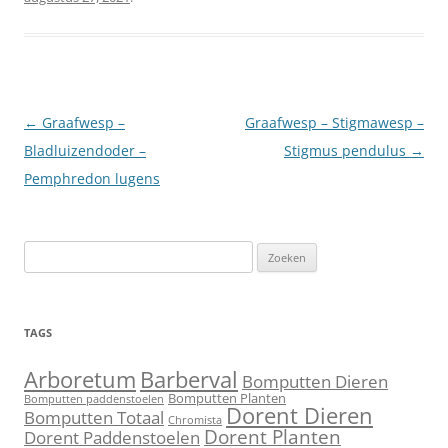
Berichtnavigatie
←
Graafwesp –
Graafwesp – Stigmawesp –
Bladluizendoder –
Stigmus pendulus
→
Pemphredon lugens
Zoeken
naar:
TAGS
Barberval
Arboretum
Bomputten Dieren
Bomputten Planten
Bomputten paddenstoelen
Dorent Dieren
Bomputten Totaal
Chromista
Dorent Planten
Dorent Paddenstoelen