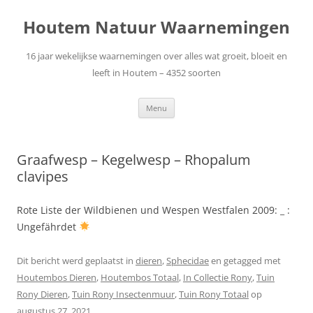
Ga
naar
Houtem Natuur Waarnemingen
de
inhoud
16 jaar wekelijkse waarnemingen over alles wat groeit, bloeit en
leeft in Houtem – 4352 soorten
Menu
Graafwesp – Kegelwesp – Rhopalum
clavipes
Rote Liste der Wildbienen und Wespen Westfalen 2009: _ :
Ungefährdet
Dit bericht werd geplaatst in
dieren
,
Sphecidae
en getagged met
Houtembos Dieren
,
Houtembos Totaal
,
In Collectie Rony
,
Tuin
Rony Dieren
,
Tuin Rony Insectenmuur
,
Tuin Rony Totaal
op
augustus 27, 2021
.