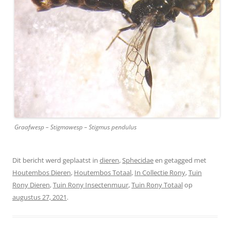
Graafwesp – Stigmawesp – Stigmus pendulus
Dit bericht werd geplaatst in
dieren
,
Sphecidae
en getagged met
Houtembos Dieren
,
Houtembos Totaal
,
In Collectie Rony
,
Tuin
Rony Dieren
,
Tuin Rony Insectenmuur
,
Tuin Rony Totaal
op
augustus 27, 2021
.