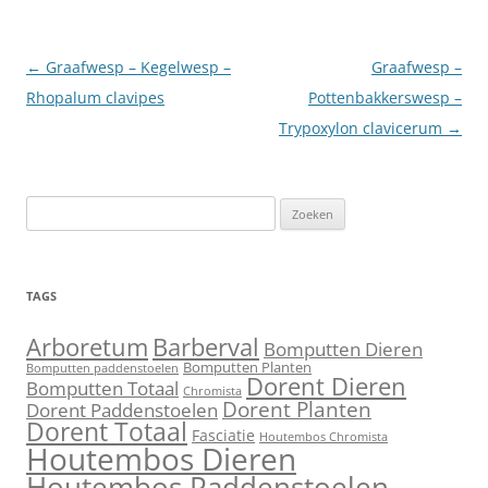
Berichtnavigatie
←
Graafwesp – Kegelwesp –
Graafwesp –
Rhopalum clavipes
Pottenbakkerswesp –
Trypoxylon clavicerum
→
Zoeken
naar:
TAGS
Barberval
Arboretum
Bomputten Dieren
Bomputten Planten
Bomputten paddenstoelen
Dorent Dieren
Bomputten Totaal
Chromista
Dorent Planten
Dorent Paddenstoelen
Dorent Totaal
Fasciatie
Houtembos Chromista
Houtembos Dieren
Houtembos Paddenstoelen