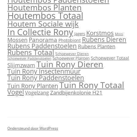
Houtembos Planten
Houtembos Totaal
Houtem Sociale wijk
In Collectie Rony
Korstmos
Jagers
Mooi
Rubens Dieren
Mossen
Panorama
Photobiont
Rubens Paddenstoelen
Rubens Planten
Rubens Totaal
Schoewever Dieren
Schoewever Totaal
Schoewever Planten
Schoewever Paddenstoelen
Tuin Rony Dieren
Slijmzwam
Tuin Rony Insectenmuur
Tuin Rony Paddenstoelen
Tuin Rony Totaal
Tuin Rony Planten
Vogel
Zandbijenkolonie H21
Vogelzang
Ondersteund door WordPress