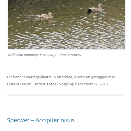
Krakeend mannetje + vrouwtje – Anas strepera
Dit bericht werd geplaatst in
Anatidae
,
dieren
en getagged met
Dorent Dieren
,
Dorent Totaal
,
Vogel
op
december 12, 2016
.
Sperwer – Accipiter nisus