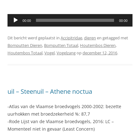
00:00
00:00
Dit bericht werd geplaatst in
Accipitridae
,
dieren
en getagged met
Bomputten Dieren
,
Bomputten Totaal
,
Houtembos Dieren
,
Houtembos Totaal
,
Vogel
,
Vogelzang
op
december 12, 2016
.
uil – Steenuil – Athene noctua
-Atlas van de Vlaamse broedvogels 2000-2002: bezette
uurhokken met broedzekerheid %: 87,7
-Rode Lijst van de Vlaamse broedvogels, 2016: LC –
Momenteel niet in gevaar (Least Concern)