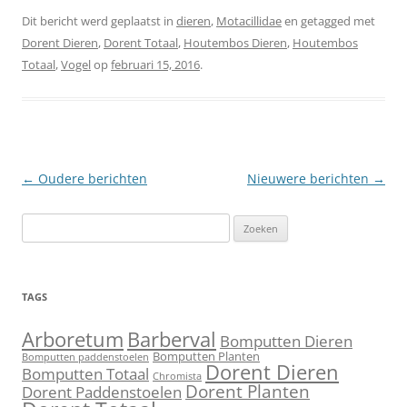
Dit bericht werd geplaatst in
dieren
,
Motacillidae
en getagged met
Dorent Dieren
,
Dorent Totaal
,
Houtembos Dieren
,
Houtembos
Totaal
,
Vogel
op
februari 15, 2016
.
Berichtnavigatie
←
Oudere berichten
Nieuwere berichten
→
Zoeken
naar:
TAGS
Barberval
Arboretum
Bomputten Dieren
Bomputten Planten
Bomputten paddenstoelen
Dorent Dieren
Bomputten Totaal
Chromista
Dorent Planten
Dorent Paddenstoelen