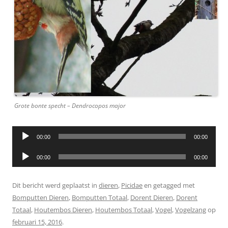
Grote bonte specht – Dendrocopos major
Audiospeler
00:00
00:00
Audiospeler
00:00
00:00
Dit bericht werd geplaatst in
dieren
,
Picidae
en getagged met
Bomputten Dieren
,
Bomputten Totaal
,
Dorent Dieren
,
Dorent
Totaal
,
Houtembos Dieren
,
Houtembos Totaal
,
Vogel
,
Vogelzang
op
februari 15, 2016
.