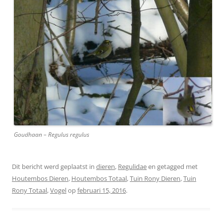
Goudhaan – Regulus regulus
Dit bericht werd geplaatst in
dieren
,
Regulidae
en getagged met
Houtembos Dieren
,
Houtembos Totaal
,
Tuin Rony Dieren
,
Tuin
Rony Totaal
,
Vogel
op
februari 15, 2016
.