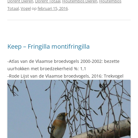
Dorent Dieren
,
Dorent Totaal
,
Houtembos Dieren
,
Houtembos
Totaal
,
Vogel
op
februari 15, 2016
.
Keep – Fringilla montifringilla
-Atlas van de Vlaamse broedvogels 2000-2002: bezette
uurhokken met broedzekerheid %: 1,1
-Rode Lijst van de Vlaamse broedvogels, 2016: Trekvogel