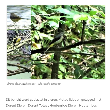
Grote Gele Kwikstaart – Motacilla cinerea
Dit bericht werd geplaatst in
dieren
,
Motacillidae
en getagged met
Dorent Dieren
,
Dorent Totaal
,
Houtembos Dieren
,
Houtembos