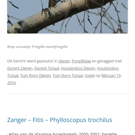
Keep vrouwtje: Fringilla montifringilla
Dit bericht werd geplaatst in
dieren
,
Fringillidae
en getagged met
Dorent Dieren
,
Dorent Totaal
,
Houtembos Dieren
,
Houtembos
Totaal
,
Tuin Rony Dieren
,
Tuin Rony Totaal
,
Vogel
op
februari 15,
2016
.
Zanger – Fitis – Phylloscopus trochilus
-Atlas van de Vlaamse broedvogels 2000-2002: bezette