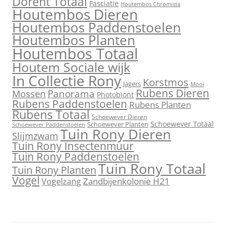
Dorent Totaal
Fasciatie
Houtembos Chromista
Houtembos Dieren
Houtembos Paddenstoelen
Houtembos Planten
Houtembos Totaal
Houtem Sociale wijk
In Collectie Rony
Korstmos
Jagers
Mooi
Rubens Dieren
Mossen
Panorama
Photobiont
Rubens Paddenstoelen
Rubens Planten
Rubens Totaal
Schoewever Dieren
Schoewever Totaal
Schoewever Planten
Schoewever Paddenstoelen
Tuin Rony Dieren
Slijmzwam
Tuin Rony Insectenmuur
Tuin Rony Paddenstoelen
Tuin Rony Totaal
Tuin Rony Planten
Vogel
Zandbijenkolonie H21
Vogelzang