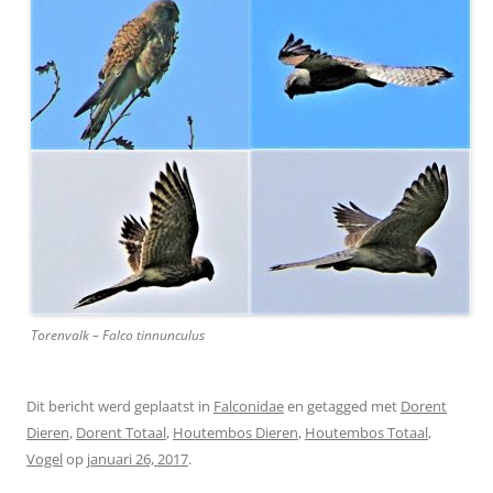
Torenvalk – Falco tinnunculus
Dit bericht werd geplaatst in
Falconidae
en getagged met
Dorent
Dieren
,
Dorent Totaal
,
Houtembos Dieren
,
Houtembos Totaal
,
Vogel
op
januari 26, 2017
.