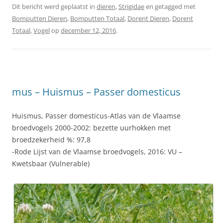
Dit bericht werd geplaatst in
dieren
,
Strigidae
en getagged met
Bomputten Dieren
,
Bomputten Totaal
,
Dorent Dieren
,
Dorent
Totaal
,
Vogel
op
december 12, 2016
.
mus – Huismus – Passer domesticus
Huismus, Passer domesticus-Atlas van de Vlaamse
broedvogels 2000-2002: bezette uurhokken met
broedzekerheid %: 97,8
-Rode Lijst van de Vlaamse broedvogels, 2016: VU –
Kwetsbaar (Vulnerable)