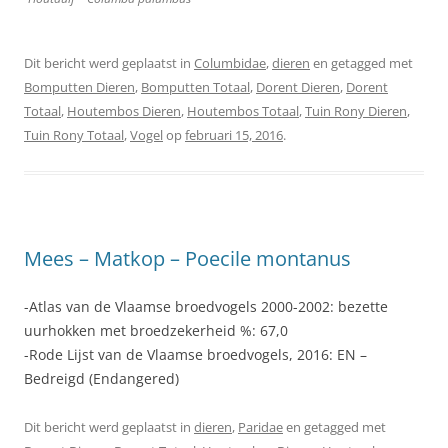
Dit bericht werd geplaatst in
Columbidae
,
dieren
en getagged met
Bomputten Dieren
,
Bomputten Totaal
,
Dorent Dieren
,
Dorent
Totaal
,
Houtembos Dieren
,
Houtembos Totaal
,
Tuin Rony Dieren
,
Tuin Rony Totaal
,
Vogel
op
februari 15, 2016
.
Mees – Matkop – Poecile montanus
-Atlas van de Vlaamse broedvogels 2000-2002: bezette
uurhokken met broedzekerheid %: 67,0
-Rode Lijst van de Vlaamse broedvogels, 2016: EN –
Bedreigd (Endangered)
Dit bericht werd geplaatst in
dieren
,
Paridae
en getagged met