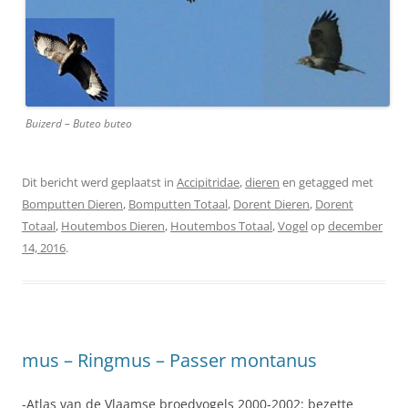
Buizerd – Buteo buteo
Dit bericht werd geplaatst in
Accipitridae
,
dieren
en getagged met
Bomputten Dieren
,
Bomputten Totaal
,
Dorent Dieren
,
Dorent
Totaal
,
Houtembos Dieren
,
Houtembos Totaal
,
Vogel
op
december
14, 2016
.
mus – Ringmus – Passer montanus
-Atlas van de Vlaamse broedvogels 2000-2002: bezette