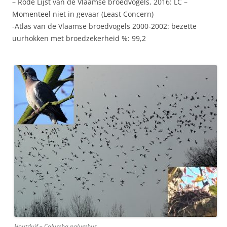
– Rode Lijst van de Vlaamse broedvogels, 2016: LC –
Momenteel niet in gevaar (Least Concern)
-Atlas van de Vlaamse broedvogels 2000-2002: bezette
uurhokken met broedzekerheid %: 99,2
Houtduif – Columba palumbus