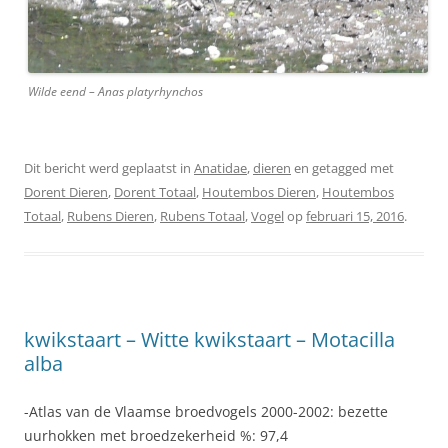
Wilde eend – Anas platyrhynchos
Dit bericht werd geplaatst in
Anatidae
,
dieren
en getagged met
Dorent Dieren
,
Dorent Totaal
,
Houtembos Dieren
,
Houtembos
Totaal
,
Rubens Dieren
,
Rubens Totaal
,
Vogel
op
februari 15, 2016
.
kwikstaart – Witte kwikstaart – Motacilla
alba
-Atlas van de Vlaamse broedvogels 2000-2002: bezette
uurhokken met broedzekerheid %: 97,4